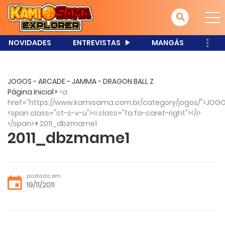
NOVIDADES
ENTREVISTAS
MANGÁS
JOGOS - ARCADE - JAMMA - DRAGON BALL Z
Página Inicial
<a
href="https://www.kamisama.com.br/category/jogos/">JOGO
<span class="ct-s-v-u"><i class="fa fa-caret-right"></i>
</span>
2011_dbzmame1
2011_dbzmame1
postado em
19/11/2011