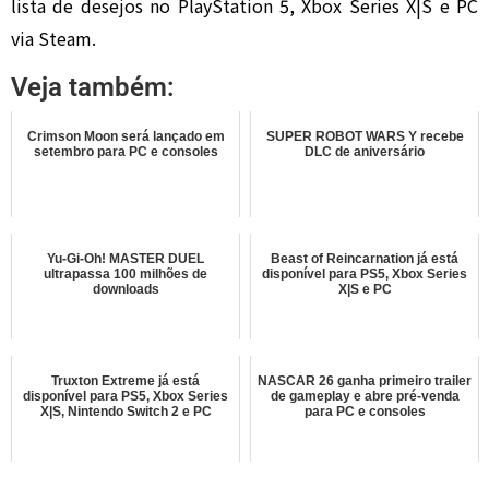
lista de desejos no PlayStation 5, Xbox Series X|S e PC
via Steam.
Veja também:
Crimson Moon será lançado em
SUPER ROBOT WARS Y recebe
setembro para PC e consoles
DLC de aniversário
Yu-Gi-Oh! MASTER DUEL
Beast of Reincarnation já está
ultrapassa 100 milhões de
disponível para PS5, Xbox Series
downloads
X|S e PC
Truxton Extreme já está
NASCAR 26 ganha primeiro trailer
disponível para PS5, Xbox Series
de gameplay e abre pré-venda
X|S, Nintendo Switch 2 e PC
para PC e consoles