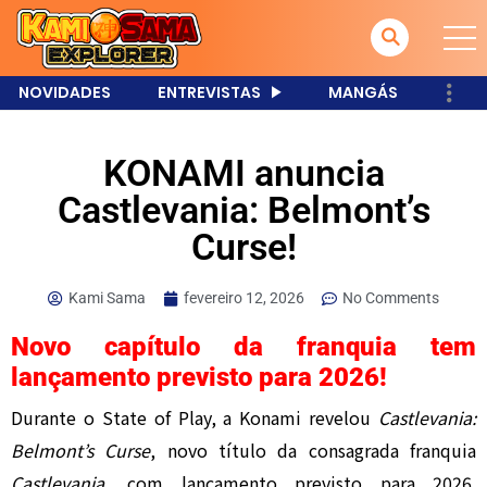
NOVIDADES
ENTREVISTAS
MANGÁS
KONAMI anuncia
Castlevania: Belmont’s
Curse!
Kami Sama
fevereiro 12, 2026
No Comments
Novo capítulo da franquia tem
lançamento previsto para 2026!
Durante o
State of Play
, a
Konami
revelou
Castlevania:
Belmont’s Curse
, novo título da consagrada franquia
Castlevania
, com lançamento previsto para 2026.