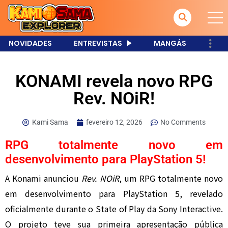
NOVIDADES
ENTREVISTAS
MANGÁS
KONAMI revela novo RPG
Rev. NOiR!
Kami Sama
fevereiro 12, 2026
No Comments
RPG totalmente novo em
desenvolvimento para PlayStation 5!
A
Konami
anunciou
Rev. NOiR
, um RPG totalmente novo
em desenvolvimento para PlayStation 5, revelado
oficialmente durante o
State of Play
da Sony Interactive.
O projeto teve sua primeira apresentação pública