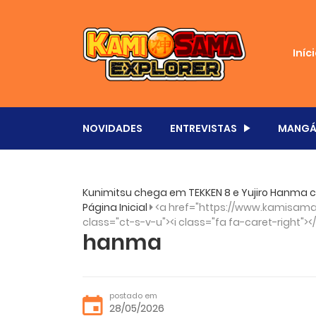
Iníc
NOVIDADES
ENTREVISTAS
MANGÁ
Kunimitsu chega em TEKKEN 8 e Yujiro Hanma 
Página Inicial
<a href="https://www.kamisama.
class="ct-s-v-u"><i class="fa fa-caret-right"><
hanma
postado em
28/05/2026