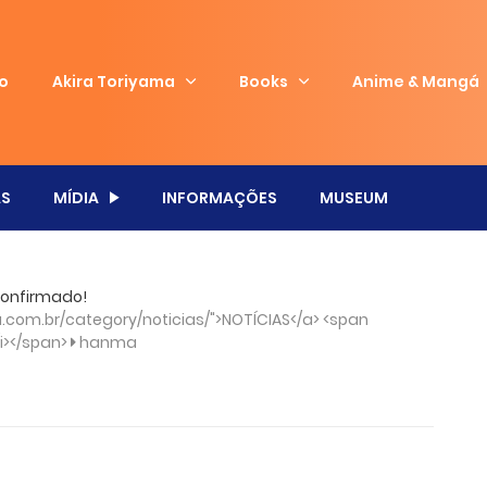
io
Akira Toriyama
Books
Anime & Mangá
S
MÍDIA
INFORMAÇÕES
MUSEUM
confirmado!
com.br/category/noticias/">NOTÍCIAS</a> <span
/i></span>
hanma