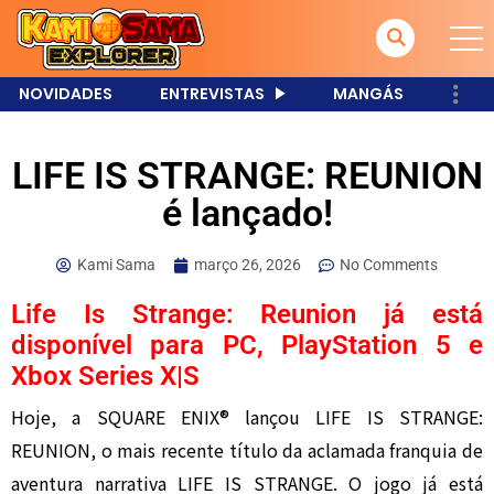
NOVIDADES
ENTREVISTAS
MANGÁS
LIFE IS STRANGE: REUNION
é lançado!
Kami Sama
março 26, 2026
No Comments
Life Is Strange: Reunion já está
disponível para PC, PlayStation 5 e
Xbox Series X|S
Hoje, a SQUARE ENIX® lançou LIFE IS STRANGE:
REUNION, o mais recente título da aclamada franquia de
aventura narrativa LIFE IS STRANGE. O jogo já está