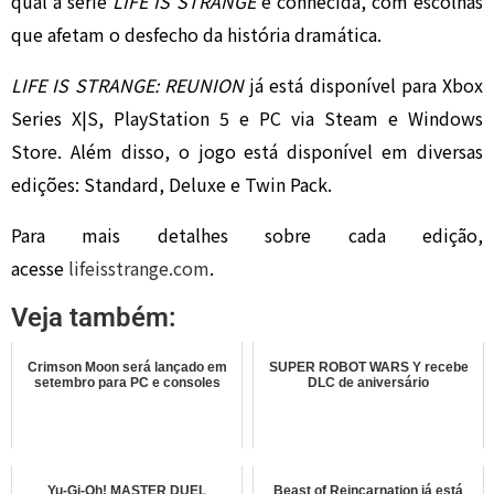
qual a série
LIFE IS STRANGE
é conhecida, com escolhas
que afetam o desfecho da história dramática.
LIFE IS STRANGE: REUNION
já está disponível para Xbox
Series X|S, PlayStation 5 e PC via Steam e Windows
Store. Além disso, o jogo está disponível em diversas
edições: Standard, Deluxe e Twin Pack.
Para mais detalhes sobre cada edição,
acesse
lifeisstrange.com
.
Veja também:
Crimson Moon será lançado em
SUPER ROBOT WARS Y recebe
setembro para PC e consoles
DLC de aniversário
Yu-Gi-Oh! MASTER DUEL
Beast of Reincarnation já está