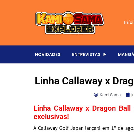
Iníc
NOVIDADES
ENTREVISTAS
MANGÁ
Linha Callaway x Dra
Kami Sama
j
Linha Callaway x Dragon Ball
exclusivas!
A Callaway Golf Japan lançará em 1º de ago