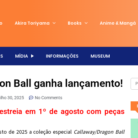
io
Akira Toriyama
Books
Anime & Mangá
S
MÍDIA
INFORMAÇÕES
MUSEUM
gon Ball ganha lançamento!
ulho 30, 2025
No Comments
 estreia em 1º de agosto com peças
sto de 2025 a coleção especial
Callaway/Dragon Ball