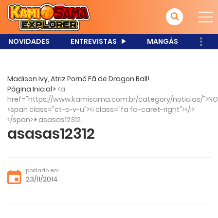
NOVIDADES
ENTREVISTAS
MANGÁS
Madison Ivy, Atriz Pornô Fã de Dragon Ball!
Página Inicial
<a
href="https://www.kamisama.com.br/category/noticias/">NO
<span class="ct-s-v-u"><i class="fa fa-caret-right"></i>
</span>
asasas12312
asasas12312
postado em
23/11/2014