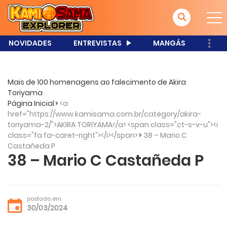
NOVIDADES
ENTREVISTAS
MANGÁS
Mais de 100 homenagens ao falecimento de Akira
Toriyama
Página Inicial
<a
href="https://www.kamisama.com.br/category/akira-
toriyama-2/">AKIRA TORIYAMA</a> <span class="ct-s-v-u"><i
class="fa fa-caret-right"></i></span>
38 – Mario C
Castañeda P
38 – Mario C Castañeda P
postado em
30/03/2024