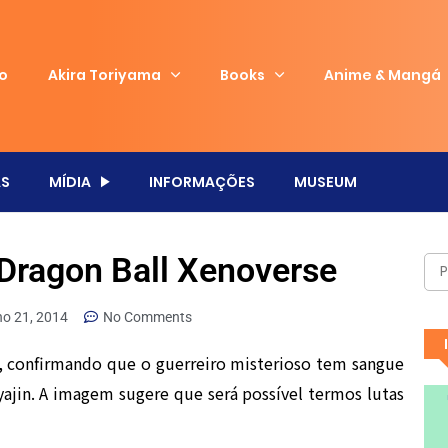
io
Akira Toriyama
Books
Anime & Mangá
S
MÍDIA
INFORMAÇÕES
MUSEUM
Dragon Ball Xenoverse
ho 21, 2014
No Comments
 confirmando que o guerreiro misterioso tem sangue
yajin. A imagem sugere que será possível termos lutas