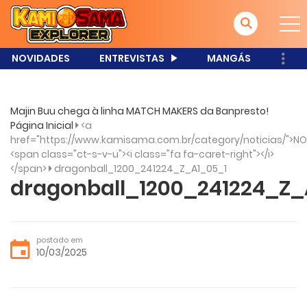
NOVIDADES
ENTREVISTAS
MANGÁS
Majin Buu chega à linha MATCH MAKERS da Banpresto!
Página Inicial
<a
href="https://www.kamisama.com.br/category/noticias/">NO
<span class="ct-s-v-u"><i class="fa fa-caret-right"></i>
</span>
dragonball_1200_241224_Z_A1_05_1
dragonball_1200_241224_Z_
postado em
10/03/2025