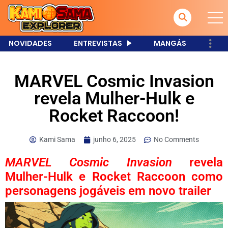
NOVIDADES
ENTREVISTAS
MANGÁS
MARVEL Cosmic Invasion
revela Mulher-Hulk e
Rocket Raccoon!
Kami Sama
junho 6, 2025
No Comments
MARVEL Cosmic Invasion
revela
Mulher-Hulk e Rocket Raccoon como
personagens jogáveis em novo trailer