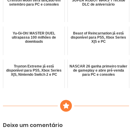
Crimson Moon será lançado em
SUPER ROBOT WARS Y recebe
setembro para PC e consoles
DLC de aniversário
Yu-Gi-Oh! MASTER DUEL
Beast of Reincarnation já está
ultrapassa 100 milhões de
disponível para PS5, Xbox Series
downloads
X|S e PC
Truxton Extreme já está
NASCAR 26 ganha primeiro trailer
disponível para PS5, Xbox Series
de gameplay e abre pré-venda
X|S, Nintendo Switch 2 e PC
para PC e consoles
Deixe um comentário