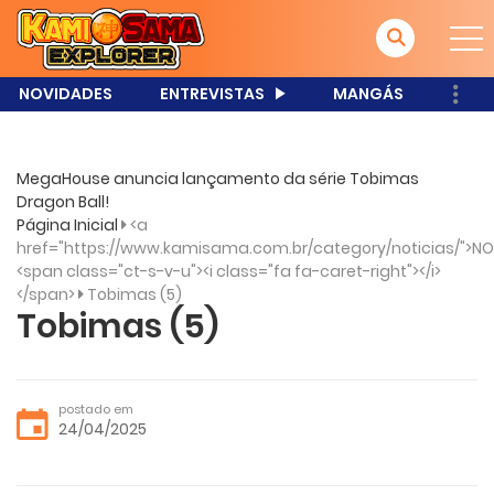
NOVIDADES
ENTREVISTAS
MANGÁS
MegaHouse anuncia lançamento da série Tobimas
Dragon Ball!
Página Inicial
<a
href="https://www.kamisama.com.br/category/noticias/">NO
<span class="ct-s-v-u"><i class="fa fa-caret-right"></i>
</span>
Tobimas (5)
Tobimas (5)
postado em
24/04/2025