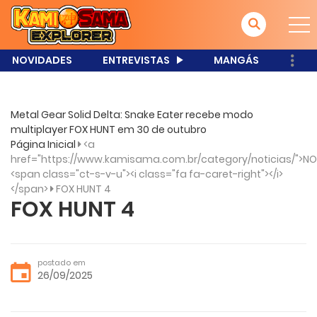
NOVIDADES
ENTREVISTAS
MANGÁS
Metal Gear Solid Delta: Snake Eater recebe modo
multiplayer FOX HUNT em 30 de outubro
Página Inicial
<a
href="https://www.kamisama.com.br/category/noticias/">NO
<span class="ct-s-v-u"><i class="fa fa-caret-right"></i>
</span>
FOX HUNT 4
FOX HUNT 4
postado em
26/09/2025