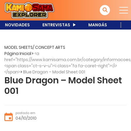
NOVIDADES
ENTREVISTAS
MANGÁS
MODEL SHEETS/ CONCEPT ARTS
Página Inicial
<a
href="https://www.kamisama.com.br/category/informacoes
<span class="ct-s-v-u"><i class="fa fa-caret-right"></i>
</span>
Blue Dragon – Model Sheet 001
Blue Dragon – Model Sheet
001
postado em
04/10/2010