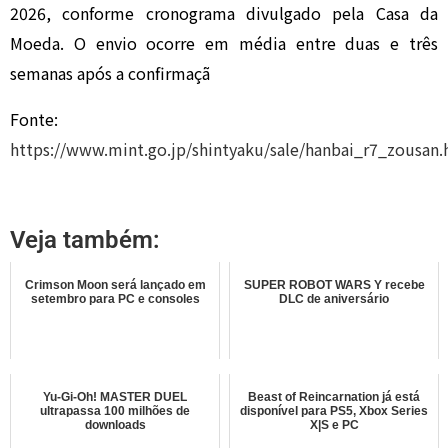
2026, conforme cronograma divulgado pela Casa da
Moeda. O envio ocorre em média entre duas e três
semanas após a confirmaçã
Fonte:
https://www.mint.go.jp/shintyaku/sale/hanbai_r7_zousan.
Veja também:
Crimson Moon será lançado em
SUPER ROBOT WARS Y recebe
setembro para PC e consoles
DLC de aniversário
Yu-Gi-Oh! MASTER DUEL
Beast of Reincarnation já está
ultrapassa 100 milhões de
disponível para PS5, Xbox Series
downloads
X|S e PC