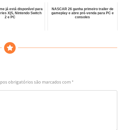
me já está disponível para
NASCAR 26 ganha primeiro trailer de
ries X|S, Nintendo Switch
gameplay e abre pré-venda para PC e
2 e PC
consoles
os obrigatórios são marcados com
*