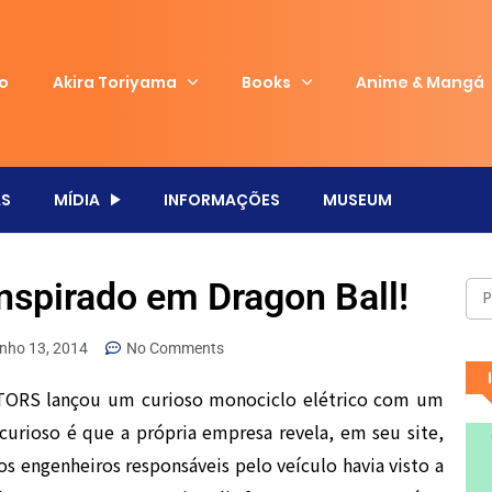
io
Akira Toriyama
Books
Anime & Mangá
S
MÍDIA
INFORMAÇÕES
MUSEUM
inspirado em Dragon Ball!
unho 13, 2014
No Comments
RS lançou um curioso monociclo elétrico com um
curioso é que a própria empresa revela, em seu site,
s engenheiros responsáveis pelo veículo havia visto a