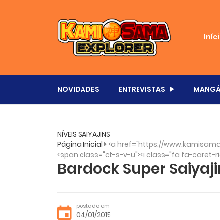
Iníc
NOVIDADES
ENTREVISTAS
MANGÁ
NÍVEIS SAIYAJINS
Página Inicial
<a href="https://www.kamisama
<span class="ct-s-v-u"><i class="fa fa-caret-ri
Bardock Super Saiyaji
postado em
04/01/2015