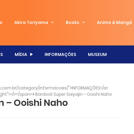
io
Akira Toriyama
Books
Anime & Mangá
S
MÍDIA
INFORMAÇÕES
MUSEUM
.com.br/category/informacoes/">INFORMAÇÕES</a>
ght"></i></span>
Bardock Super Saiyajin – Ooishi Naho
n – Ooishi Naho