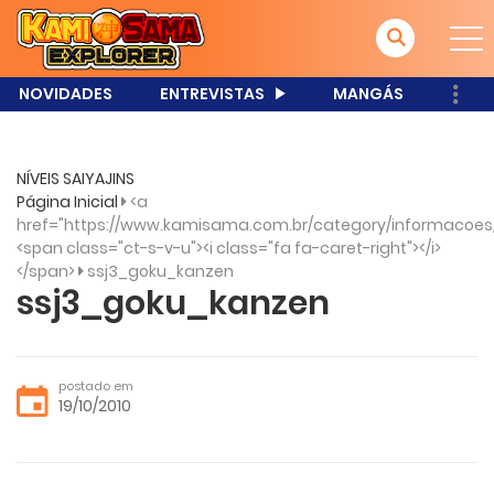
NOVIDADES
ENTREVISTAS
MANGÁS
NÍVEIS SAIYAJINS
Página Inicial
<a
href="https://www.kamisama.com.br/category/informacoes
<span class="ct-s-v-u"><i class="fa fa-caret-right"></i>
</span>
ssj3_goku_kanzen
ssj3_goku_kanzen
postado em
19/10/2010