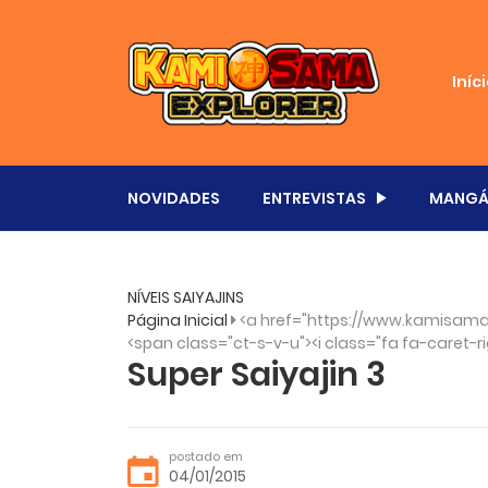
Iníc
NOVIDADES
ENTREVISTAS
MANGÁ
NÍVEIS SAIYAJINS
Página Inicial
<a href="https://www.kamisama
<span class="ct-s-v-u"><i class="fa fa-caret-ri
Super Saiyajin 3
postado em
04/01/2015