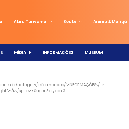
io
Akira Toriyama
Books
Anime & Mangá
S
MÍDIA
INFORMAÇÕES
MUSEUM
.com.br/category/informacoes/">INFORMAÇÕES</a>
ght"></i></span>
Super Saiyajin 3