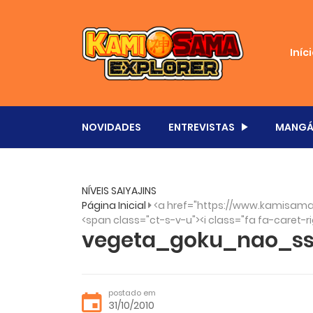
Iníc
NOVIDADES
ENTREVISTAS
MANGÁ
NÍVEIS SAIYAJINS
Página Inicial
<a href="https://www.kamisama
<span class="ct-s-v-u"><i class="fa fa-caret-ri
vegeta_goku_nao_ss
postado em
31/10/2010