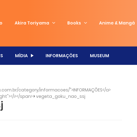
io
Akira Toriyama
Books
Anime & Mangá
S
MÍDIA
INFORMAÇÕES
MUSEUM
.com.br/category/informacoes/">INFORMAÇÕES</a>
ght"></i></span>
vegeta_goku_nao_ssj
j