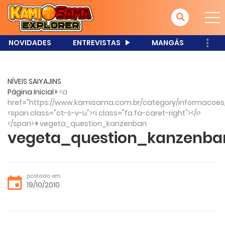
NOVIDADES
ENTREVISTAS
MANGÁS
NÍVEIS SAIYAJINS
Página Inicial
<a
href="https://www.kamisama.com.br/category/informacoes
<span class="ct-s-v-u"><i class="fa fa-caret-right"></i>
</span>
vegeta_question_kanzenban
vegeta_question_kanzenba
postado em
19/10/2010