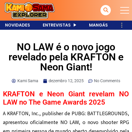
NOVIDADES
ENTREVISTAS
MANGÁS
NO LAW é o novo jogo
revelado pela KRAFTON e
Neon Giant!
Kami Sama
dezembro 12, 2025
No Comments
KRAFTON e Neon Giant revelam NO
LAW no The Game Awards 2025
A KRAFTON, Inc., publisher de PUBG: BATTLEGROUNDS,
apresentou oficialmente NO LAW, o novo shooter RPG
em primeira pessoa de mundo aberto desenvolvido pela