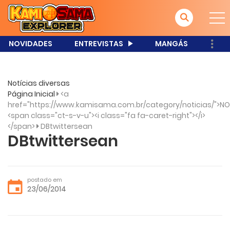
NOVIDADES
ENTREVISTAS
MANGÁS
Notícias diversas
Página Inicial
<a
href="https://www.kamisama.com.br/category/noticias/">NO
<span class="ct-s-v-u"><i class="fa fa-caret-right"></i>
</span>
DBtwittersean
DBtwittersean
postado em
23/06/2014