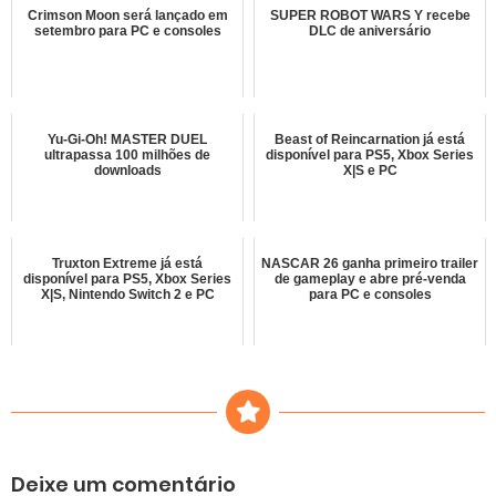
Crimson Moon será lançado em
SUPER ROBOT WARS Y recebe
setembro para PC e consoles
DLC de aniversário
Yu-Gi-Oh! MASTER DUEL
Beast of Reincarnation já está
ultrapassa 100 milhões de
disponível para PS5, Xbox Series
downloads
X|S e PC
Truxton Extreme já está
NASCAR 26 ganha primeiro trailer
disponível para PS5, Xbox Series
de gameplay e abre pré-venda
X|S, Nintendo Switch 2 e PC
para PC e consoles
Deixe um comentário