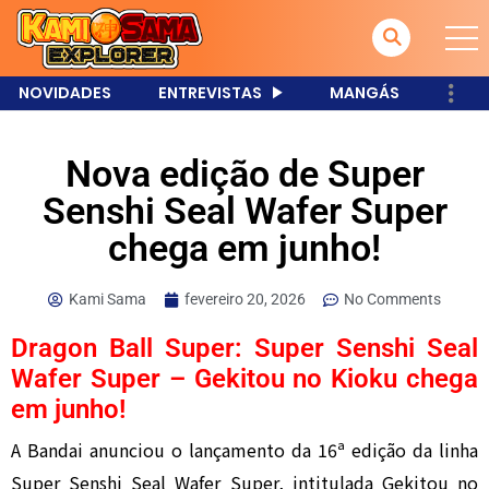
NOVIDADES
ENTREVISTAS
MANGÁS
Nova edição de Super
Senshi Seal Wafer Super
chega em junho!
Kami Sama
fevereiro 20, 2026
No Comments
Dragon Ball Super: Super Senshi Seal
Wafer Super – Gekitou no Kioku chega
em junho!
A Bandai anunciou o lançamento da 16ª edição da linha
Super Senshi Seal Wafer Super, intitulada Gekitou no