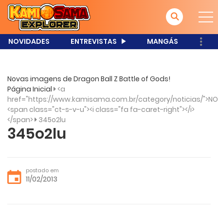
NOVIDADES
ENTREVISTAS
MANGÁS
Novas imagens de Dragon Ball Z Battle of Gods!
Página Inicial
<a
href="https://www.kamisama.com.br/category/noticias/">NO
<span class="ct-s-v-u"><i class="fa fa-caret-right"></i>
</span>
345o2lu
345o2lu
postado em
11/02/2013