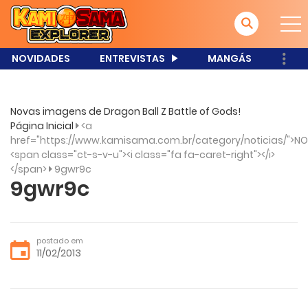
NOVIDADES
ENTREVISTAS
MANGÁS
Novas imagens de Dragon Ball Z Battle of Gods!
Página Inicial
<a
href="https://www.kamisama.com.br/category/noticias/">NO
<span class="ct-s-v-u"><i class="fa fa-caret-right"></i>
</span>
9gwr9c
9gwr9c
postado em
11/02/2013