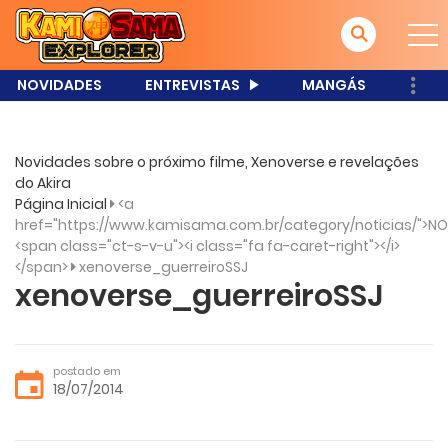
NOVIDADES
ENTREVISTAS
MANGÁS
Novidades sobre o próximo filme, Xenoverse e revelações
do Akira
Página Inicial
<a
href="https://www.kamisama.com.br/category/noticias/">NO
<span class="ct-s-v-u"><i class="fa fa-caret-right"></i>
</span>
xenoverse_guerreiroSSJ
xenoverse_guerreiroSSJ
postado em
18/07/2014