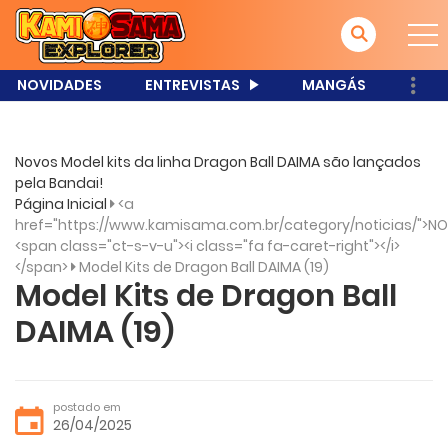
NOVIDADES
ENTREVISTAS
MANGÁS
Novos Model kits da linha Dragon Ball DAIMA são lançados
pela Bandai!
Página Inicial
<a
href="https://www.kamisama.com.br/category/noticias/">NO
<span class="ct-s-v-u"><i class="fa fa-caret-right"></i>
</span>
Model Kits de Dragon Ball DAIMA (19)
Model Kits de Dragon Ball
DAIMA (19)
postado em
26/04/2025