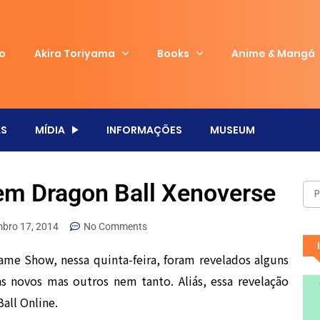
io
Akira Toriyama
Books
Anime & Mangá
S
MÍDIA
INFORMAÇÕES
MUSEUM
em Dragon Ball Xenoverse
mbro 17, 2014
No Comments
e Show, nessa quinta-feira, foram revelados alguns
s novos mas outros nem tanto. Aliás, essa revelação
all Online.