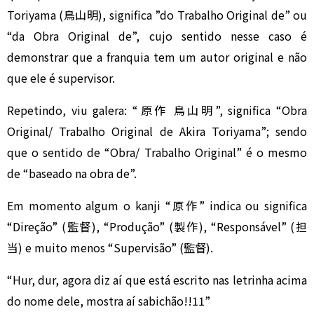
Toriyama (鳥山明), significa ”do Trabalho Original de” ou
“da Obra Original de”, cujo sentido nesse caso é
demonstrar que a franquia tem um autor original e não
que ele é supervisor.
Repetindo, viu galera: “原作 鳥山明”, significa “Obra
Original/ Trabalho Original de Akira Toriyama”; sendo
que o sentido de “Obra/ Trabalho Original” é o mesmo
de “baseado na obra de”.
Em momento algum o kanji “原作” indica ou significa
“Direção” (監督), “Produção” (製作), “Responsável” (担
当) e muito menos “Supervisão” (監督).
“Hur, dur, agora diz aí que está escrito nas letrinha acima
do nome dele, mostra aí sabichão!!11”