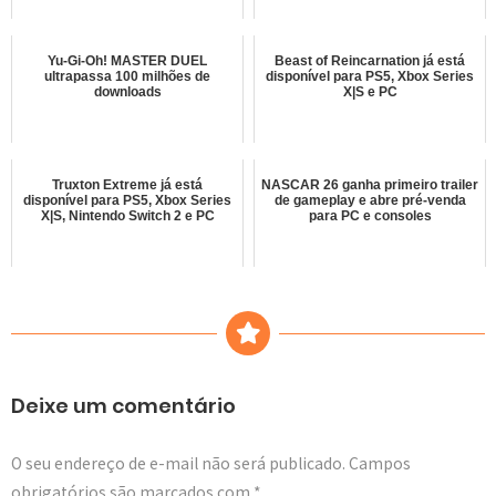
Yu-Gi-Oh! MASTER DUEL
Beast of Reincarnation já está
ultrapassa 100 milhões de
disponível para PS5, Xbox Series
downloads
X|S e PC
Truxton Extreme já está
NASCAR 26 ganha primeiro trailer
disponível para PS5, Xbox Series
de gameplay e abre pré-venda
X|S, Nintendo Switch 2 e PC
para PC e consoles
Deixe um comentário
O seu endereço de e-mail não será publicado.
Campos
obrigatórios são marcados com
*