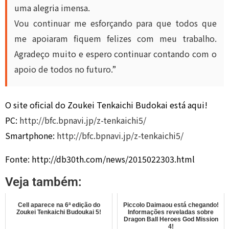
uma alegria imensa.
Vou continuar me esforçando para que todos que
me apoiaram fiquem felizes com meu trabalho.
Agradeço muito e espero continuar contando com o
apoio de todos no futuro.”
O site oficial do Zoukei Tenkaichi Budokai está aqui!
PC:
http://bfc.bpnavi.jp/z-tenkaichi5/
Smartphone:
http://bfc.bpnavi.jp/z-tenkaichi5/
Fonte: http://db30th.com/news/2015022303.html
Veja também:
Cell aparece na 6ª edição do
Piccolo Daimaou está chegando!
Zoukei Tenkaichi Budoukai 5!
Informações reveladas sobre
Dragon Ball Heroes God Mission
4!