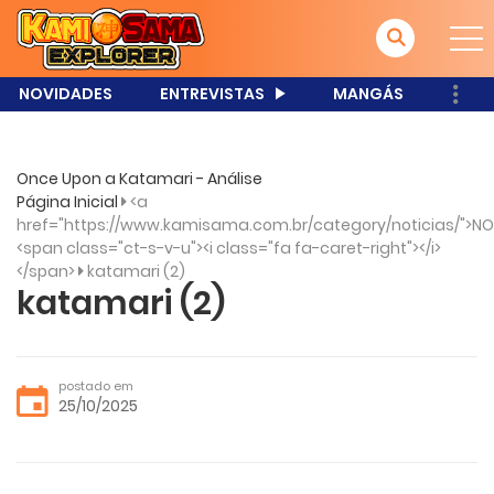
NOVIDADES
ENTREVISTAS
MANGÁS
Once Upon a Katamari - Análise
Página Inicial
<a
href="https://www.kamisama.com.br/category/noticias/">NO
<span class="ct-s-v-u"><i class="fa fa-caret-right"></i>
</span>
katamari (2)
katamari (2)
postado em
25/10/2025