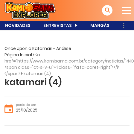
NOVIDADES
ENTREVISTAS
MANGÁS
Once Upon a Katamari - Análise
Página Inicial
<a
href="https://www.kamisama.com.br/category/noticias/">NO
<span class="ct-s-v-u"><i class="fa fa-caret-right"></i>
</span>
katamari (4)
katamari (4)
postado em
25/10/2025