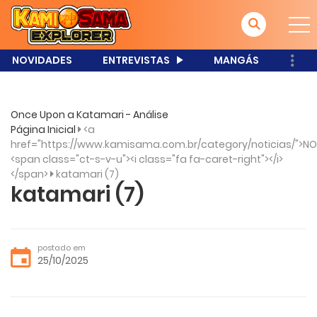
NOVIDADES
ENTREVISTAS
MANGÁS
Once Upon a Katamari - Análise
Página Inicial
<a
href="https://www.kamisama.com.br/category/noticias/">NO
<span class="ct-s-v-u"><i class="fa fa-caret-right"></i>
</span>
katamari (7)
katamari (7)
postado em
25/10/2025