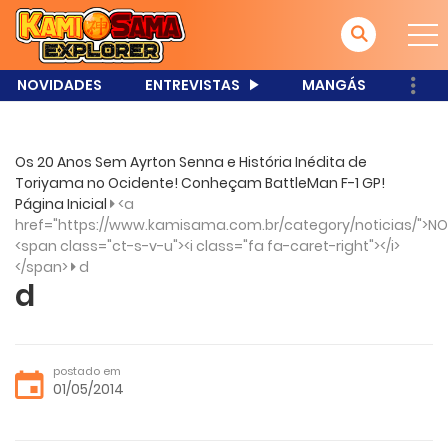
NOVIDADES
ENTREVISTAS
MANGÁS
Os 20 Anos Sem Ayrton Senna e História Inédita de
Toriyama no Ocidente! Conheçam BattleMan F-1 GP!
Página Inicial
<a
href="https://www.kamisama.com.br/category/noticias/">NO
<span class="ct-s-v-u"><i class="fa fa-caret-right"></i>
</span>
d
d
postado em
01/05/2014