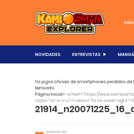
Iníc
NOVIDADES
ENTREVISTAS
MANGÁ
Os jogos oficiais de smartphones perdidos de D
Networks
Página Inicial
<a href="https://www.kamisama.
class="ct-s-v-u"><i class="fa fa-caret-right"><
21914_n20071225_16
postado em