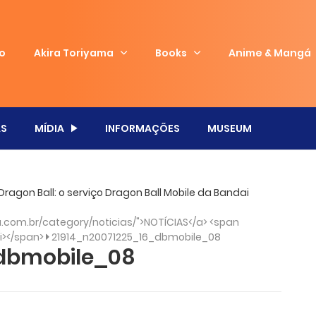
io
Akira Toriyama
Books
Anime & Mangá
S
MÍDIA
INFORMAÇÕES
MUSEUM
ragon Ball: o serviço Dragon Ball Mobile da Bandai
com.br/category/noticias/">NOTÍCIAS</a> <span
/i></span>
21914_n20071225_16_dbmobile_08
_dbmobile_08