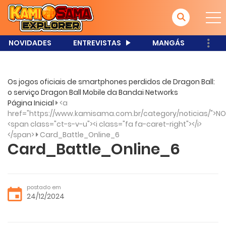
NOVIDADES
ENTREVISTAS
MANGÁS
Os jogos oficiais de smartphones perdidos de Dragon Ball:
o serviço Dragon Ball Mobile da Bandai Networks
Página Inicial
<a
href="https://www.kamisama.com.br/category/noticias/">NO
<span class="ct-s-v-u"><i class="fa fa-caret-right"></i>
</span>
Card_Battle_Online_6
Card_Battle_Online_6
postado em
24/12/2024