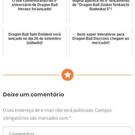
O site comemorativo do 5º
Vegeta aparece no 5º lançamento
aniversário de Dragon Ball
de "Dragon Ball Zoukei Tenkaichi
Heroes foi lançado!
Budoukai 5"!
Dragon Ball Spin Emblem será
Itens super interativos para
lançado no dia 26 de setembro
Dragon Ball Discross chegam ao
(sábado)!
mercado!!
Deixe um comentário
O seu endereço de e-mail não será publicado.
Campos
obrigatórios são marcados com
*