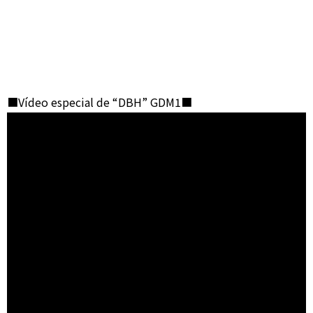
■Vídeo especial de “DBH” GDM1■