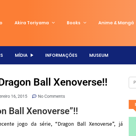
io
Akira Toriyama
Books
Anime & Mangá
S
MÍDIA
INFORMAÇÕES
MUSEUM
Dragon Ball Xenoverse!!
ereiro 16, 2015
No Comments
n Ball Xenoverse”!!
ecente jogo da série, “Dragon Ball Xenoverse”, já