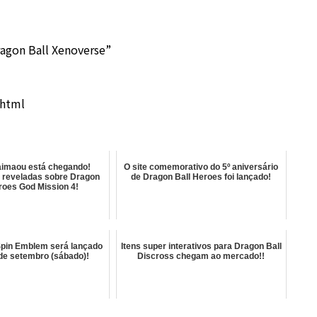
Dragon Ball Xenoverse”
.html
aimaou está chegando!
O site comemorativo do 5º aniversário
 reveladas sobre Dragon
de Dragon Ball Heroes foi lançado!
roes God Mission 4!
Spin Emblem será lançado
Itens super interativos para Dragon Ball
 de setembro (sábado)!
Discross chegam ao mercado!!