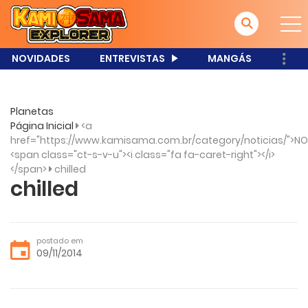
NOVIDADES
ENTREVISTAS
MANGÁS
Planetas
Página Inicial
<a
href="https://www.kamisama.com.br/category/noticias/">NO
<span class="ct-s-v-u"><i class="fa fa-caret-right"></i>
</span>
chilled
chilled
postado em
09/11/2014