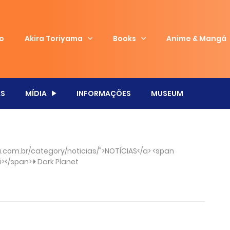
io
Akira Toriyama
Books
Anime & Mangá
S
MÍDIA
INFORMAÇÕES
MUSEUM
com.br/category/noticias/">NOTÍCIAS</a> <span
/i></span>
Dark Planet