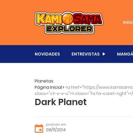
Iníc
NOVIDADES
ENTREVISTAS
MANGÁ
Planetas
Página Inicial
<a href="https://www.kamisama.
class="ct-s-v-u"><i class="fa fa-caret-right"><
Dark Planet
postado em
09/11/2014