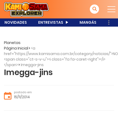
NOVIDADES
ENTREVISTAS
MANGÁS
Planetas
Página Inicial
<a
href="https://www.kamisama.com.br/category/noticias/">NO
<span class="ct-s-v-u"><i class="fa fa-caret-right"></i>
</span>
Imegga-jins
Imegga-jins
postado em
15/11/2014