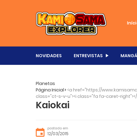
Iníc
NOVIDADES
ENTREVISTAS
MANGÁ
Planetas
Página Inicial
<a href="https://www.kamisama.
class="ct-s-v-u"><i class="fa fa-caret-right"><
Kaiokai
postado em
12/03/2015