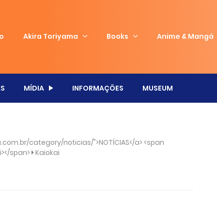
io
Akira Toriyama
Books
Anime & Mangá
S
MÍDIA
INFORMAÇÕES
MUSEUM
com.br/category/noticias/">NOTÍCIAS</a> <span
/i></span>
Kaiokai