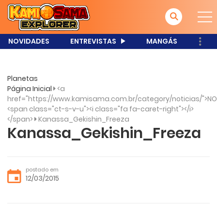
NOVIDADES
ENTREVISTAS
MANGÁS
Planetas
Página Inicial
<a
href="https://www.kamisama.com.br/category/noticias/">NO
<span class="ct-s-v-u"><i class="fa fa-caret-right"></i>
</span>
Kanassa_Gekishin_Freeza
Kanassa_Gekishin_Freeza
postado em
12/03/2015