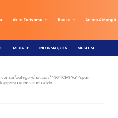
io
Akira Toriyama
Books
Anime & Mangá
S
MÍDIA
INFORMAÇÕES
MUSEUM
com.br/category/noticias/">NOTÍCIAS</a> <span
/i></span>
Kuhn Visual Guide