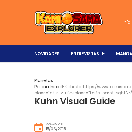
Iníc
NOVIDADES
ENTREVISTAS
MANGÁ
Planetas
Página Inicial
<a href="https://www.kamisama.
class="ct-s-v-u"><i class="fa fa-caret-right"><
Kuhn Visual Guide
postado em
15/03/2015