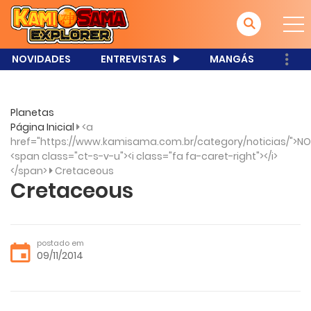
NOVIDADES
ENTREVISTAS
MANGÁS
Planetas
Página Inicial
<a
href="https://www.kamisama.com.br/category/noticias/">NO
<span class="ct-s-v-u"><i class="fa fa-caret-right"></i>
</span>
Cretaceous
Cretaceous
postado em
09/11/2014