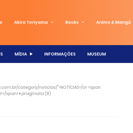
io
Akira Toriyama
Books
Anime & Mangá
S
MÍDIA
INFORMAÇÕES
MUSEUM
com.br/category/noticias/">NOTÍCIAS</a> <span
/i></span>
pragmata (8)