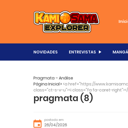
Iníc
NOVIDADES
ENTREVISTAS
MANGÁ
Pragmata – Análise
Página Inicial
<a href="https://www.kamisama.
class="ct-s-v-u"><i class="fa fa-caret-right"><
pragmata (8)
postado em
26/04/2026