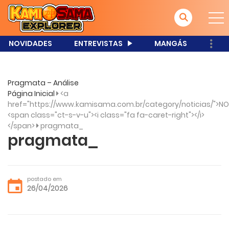
NOVIDADES
ENTREVISTAS
MANGÁS
Pragmata – Análise
Página Inicial
<a
href="https://www.kamisama.com.br/category/noticias/">NO
<span class="ct-s-v-u"><i class="fa fa-caret-right"></i>
</span>
pragmata_
pragmata_
postado em
26/04/2026