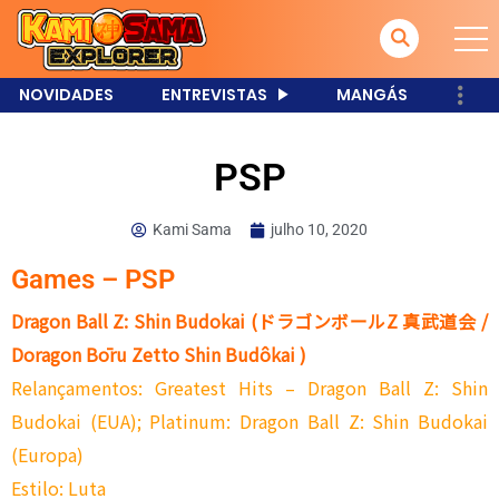
NOVIDADES
ENTREVISTAS
MANGÁS
PSP
Kami Sama
julho 10, 2020
Games – PSP
Dragon Ball Z: Shin Budokai
(
ドラゴンボールZ 真武道会 /
Doragon Bōru Zetto Shin Budôkai )
Relançamentos: Greatest Hits – Dragon Ball Z: Shin
Budokai (EUA); Platinum: Dragon Ball Z: Shin Budokai
(Europa)
Estilo: Luta